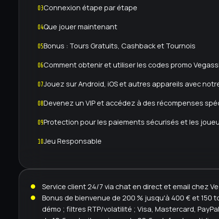
Connexion étape par étape
03
Que jouer maintenant
04
Bonus : Tours Gratuits, Cashback et Tournois
05
Comment obtenir et utiliser les codes promo Vegass
06
Jouez sur Android, iOS et autres appareils avec notr
07
Devenez un VIP et accédez à des récompenses spéc
08
Protection pour les paiements sécurisés et les joue
09
Jeu Responsable
10
Stratégie de machine à sous
11
Foire aux questions
12
Service client 24/7 via chat en direct et email chez 
Bonus de bienvenue de 200 % jusqu'à 400 € et 150 tou
démo ; filtres RTP/volatilité ; Visa, Mastercard, PayPa