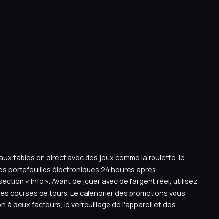
x tables en direct avec des jeux comme la roulette, le
les portefeuilles électroniques 24 heures après
section « Info ». Avant de jouer avec de l'argent réel, utilisez
des courses de tours. Le calendrier des promotions vous
 à deux facteurs, le verrouillage de l'appareil et des