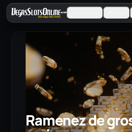
Application
Bonus
Ramenez de gros 