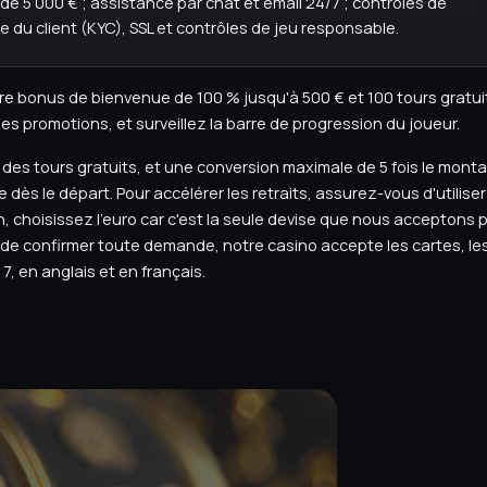
 de 5 000 € ; assistance par chat et email 24/7 ; contrôles de
 du client (KYC), SSL et contrôles de jeu responsable.
votre bonus de bienvenue de 100 % jusqu'à 500 € et 100 tours gratu
es promotions, et surveillez la barre de progression du joueur.
gains des tours gratuits, et une conversion maximale de 5 fois le mo
e dès le départ. Pour accélérer les retraits, assurez-vous d'utilise
on, choisissez l'euro car c'est la seule devise que nous accepton
 de confirmer toute demande, notre casino accepte les cartes, les
 7, en anglais et en français.