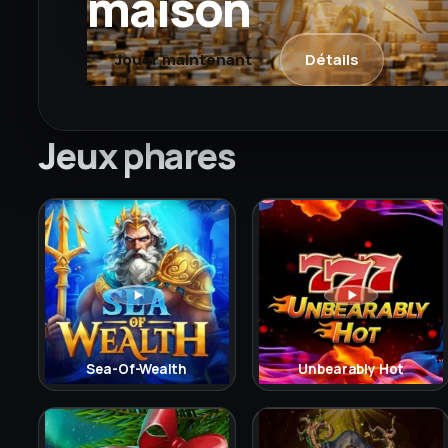
maison
Jouer maintenant
Détails
Jeux phares
Sea-Of-Wealth
Unbearably Hot